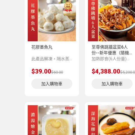
花膠墨魚丸
至尊佛跳牆盆菜6人
份--新年優惠（隨機
贈送4包丸類）
此產品解凍，隔水蒸5-8分鍾味道更加香濃。
加熱即食(6人份量)免費贈送保溫袋 , 保溫盒及不鏽鋼盆
$39.00
$4,388.00
$60.00
$5,200.
加入購物車
加入購物車