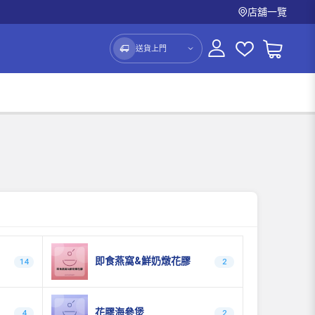
店舖一覽
送貨上門
即食燕窩&鮮奶燉花膠
14
2
花膠海參煲
4
2