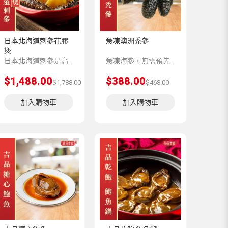
日本北海道刺參花膠
急凍澳洲禿參
煲
日本北海道刺參是高緯度孕育出的高營養價值的海參，其生長非常緩慢，多年成參，所以體內所積蓄的營養價值極高。花膠富有膠質，與燕窩魚翅齊名，也是“八珍”之一。兩種珍貴的海臻搭配食用，功效相輔相成，能夠及有效的提高身體免疫能力，是可以常年吃的健康滋補品。
急凍海參，無需預先浸發。 以純天然方法浸發，不以化學物質加工，只需解凍即可食用。希臘刺參味甘，性平，營養價值高，含有豐富的蛋白質，容易吸收，具有滋陰補腎的功用。因其肉質細嫩，易消化，容易吸收海參的營養，老少皆宜。
$1,488.00
$388.00
$1,788.00
$468.00
加入購物車
加入購物車