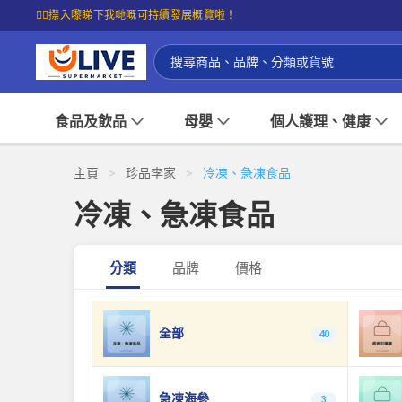
☝🏼㩒入嚟睇下我哋嘅可持續發展概覽啦！
食品及飲品
母嬰
個人護理、健康
主頁
>
珍品李家
>
冷凍、急凍食品
冷凍、急凍食品
分類
品牌
價格
全部
40
急凍海參
3