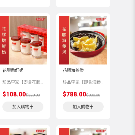
花膠燉鮮奶
花膠海參煲
珍品李家【即食花膠】系列選用品質上乘的花膠，純鮮奶分級精燉，膠原蛋白分子更易析出，營養豐富，口感醇香。
珍品李家【即食海臻】系列，嚴選上乘品質的海味珍品，再由香港老師傅為顧客預先匠心製作，並科學低溫處理保存，方便顧客將星級美味帶回家與親友共享。
$108.00
$788.00
$228.00
$888.00
加入購物車
加入購物車