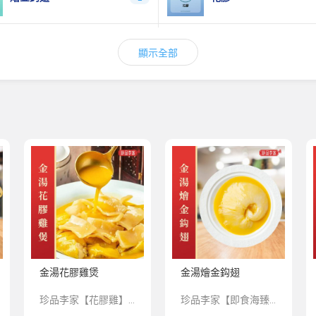
金玉滿堂&至尊佛跳牆盆菜
鮑魚煲
4
顯示全部
金湯花膠雞煲
金湯燴金鈎翅
珍品李家【花膠雞】系列，嚴選上乘品質的深海魚膠和一年半以上的玉米雞，再由香港老師傅為顧客預先匠心製作，珍餚湯底足足熬製12個小時，湯香絕不添加香精、味精、雞精提鮮；湯濃絕不添加增稠劑增稠。
珍品李家【即食海臻】系列，嚴選上乘品質的海味珍品，再由香港老師傅為顧客預先匠心製作，並科學低溫處理保存，方便顧客將星級美味帶回家與親友共享。