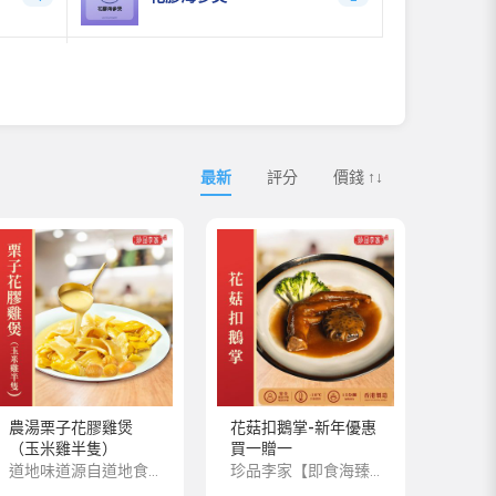
3
最新
評分
價錢 ↑↓
農湯栗子花膠雞煲
花菇扣鵝掌-新年優惠
（玉米雞半隻）
買一贈一
道地味道源自道地食材，深海花膠，肉質厚實，膠原蛋白更豐富。玉米雞都是吃玉米糠的走地雞，肉質緊實爽口，雞味十足。【功效 】花膠作為“鮑、參、翅、肚”中的一員，肚，是傳統的名貴海味，具有滋陰養血,固腎培精,可以高深肺腎虛弱、貧血等症狀的功效。且花膠具有非常豐富的膠原蛋白，低脂，是非常理想的美容養顏滋補品。【配料 】粟子、花膠、玉米雞、金湯【建議食法】未拆內包裝前自然解凍，解凍後倒入食用容器，加熱至湯汁沸騰即可享用美食。淨重：約3000克保存方法：雪藏於 -18
珍品李家【即食海臻】系列，嚴選上乘品質的海味珍品，再由香港老師傅為顧客預先匠心製作，並科學低溫處理保存，方便顧客將星級美味帶回家與親友共享。