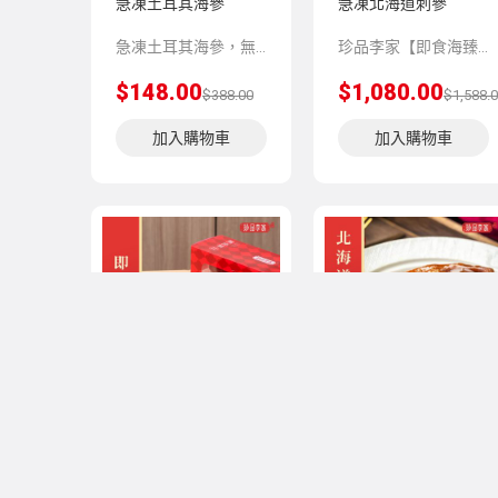
急凍土耳其海參
急凍北海道刺參
急凍土耳其海參，無需預先浸發。 以純天然方法浸發，不以化學物質加工，只需解凍即可食用。 土耳其海參味甘，性平，營養價值高，含有豐富的蛋白質，容易吸收，具有滋陰補腎的功用。因其肉質細嫩，易消化，容易吸收刺參的營養，老少皆宜。
珍品李家【即食海臻】系列，嚴選上乘品質的海味珍品，再由香港老師傅為顧客預先匠心製作，並科學低溫處理保存，方便顧客將星級美味帶回家與親友共享。
$148.00
$1,080.00
$388.00
$1,588.
加入購物車
加入購物車
即食官燕盞
北海道刺參扣鵝掌-新
年優惠買一贈一
珍品李家【即食燕窩】系列選用品質上乘的官燕盞，模擬手工文火慢燉而成。天然健康，配料只含有燕窩和純淨水。
珍品李家【即食海臻】系列，嚴選上乘品質的海味珍品，再由香港老師傅為顧客預先匠心製作，並科學低溫處理保存，方便顧客將星級美味帶回家與親友共享。