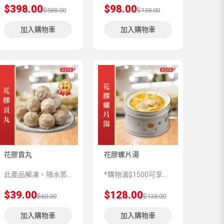
$398.00
$98.00
$588.00
$138.00
加入購物車
加入購物車
花膠貢丸
花膠螺片湯
此產品解凍，隔水蒸5-8分鍾味道更加香濃。
*購物滿$1500可享免運費優惠*$1500以下車資收費如下 (新界/九龍區$150 港島區$200 離島區另議)
$39.00
$128.00
$60.00
$138.00
加入購物車
加入購物車