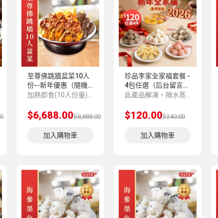
至尊佛跳牆盆菜10人
珍品李家全家福套餐 -
份--新年優惠（隨機
4包任選（后台留言備
贈送6包丸類）
註）
加熱即食(10人份量)免費贈送保溫袋 , 保溫盒及不鏽鋼盆
此產品解凍，隔水蒸5-8分鍾味道更加香濃。 4包款式任選，留言備註，如果未留言。隨機出貨。
$6,688.00
$120.00
00
$8,888.00
$240.00
加入購物車
加入購物車