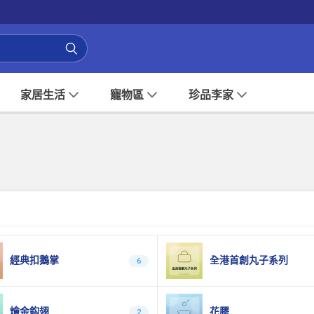
家居生活
寵物區
珍品李家
經典扣鵝掌
全港首創丸子系列
6
燴金鈎翅
花膠
2