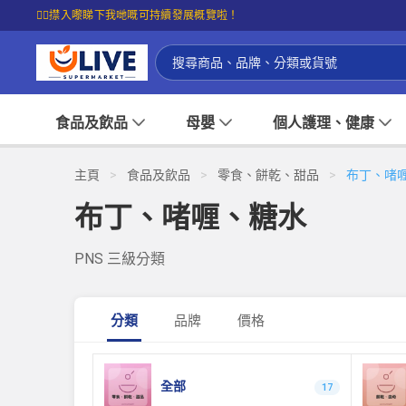
☝🏼㩒入嚟睇下我哋嘅可持續發展概覽啦！
食品及飲品
母嬰
個人護理、健康
主頁
>
食品及飲品
>
零食、餅乾、甜品
>
布丁、啫
布丁、啫喱、糖水
PNS 三級分類
分類
品牌
價格
全部
17