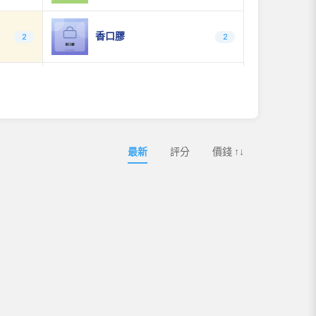
香口膠
2
2
乾
蛋卷、糕點、鳳梨酥
0
0
最新
評分
價錢 ↑↓