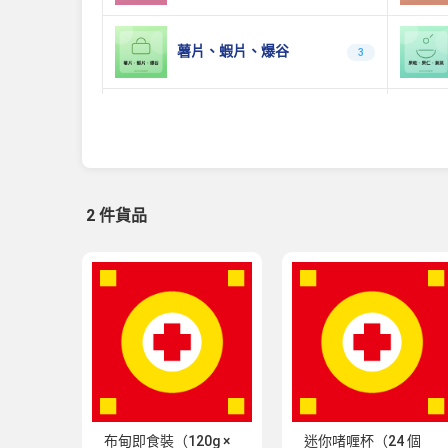
薯片、蝦片、爆谷
3
日韓零食
0
原箱優惠
0
2 件貨品
布甸即食裝（120g ×
迷你啫喱杯（24 個