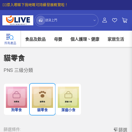
☝🏼㩒入嚟睇下我哋嘅可持續發展概覽啦！
送貨上門
食品及飲品
母嬰
個人護理、健康
家居生活
所有產品
貓零食
PNS 三級分類
狗零食
貓零食
潔齒小食
篩選條件:
篩選