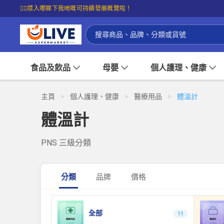
☝🏼㩒入嚟睇下我哋嘅可持續發展概覽啦！
食品及飲品
母嬰
個人護理、健康
主頁
>
個人護理、健康
>
醫療用品
>
體溫計
體溫計
PNS 三級分類
分類
品牌
價格
全部
11