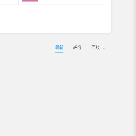
最新
評分
價錢 ↑↓