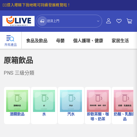
☝🏼㩒入嚟睇下我哋嘅可持續發展概覽啦！
送貨上門
食品及飲品
母嬰
個人護理、健康
家居生活
所有產品
原箱飲品
PNS 三級分類
酒精飲品
水
汽水
即飲茶類、咖
奶類、乳酪飲
啡、奶茶
品