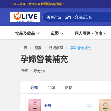
☝🏼㩒入嚟睇下我哋嘅可持續發展概覽啦！
食品及飲品
母嬰
個人護理、健康
主頁
>
母嬰
>
媽媽護理
>
孕婦營養補充
孕婦營養補充
PNS 三級分類
分類
品牌
價格
全部
8