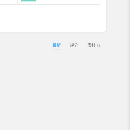
最新
評分
價錢 ↑↓