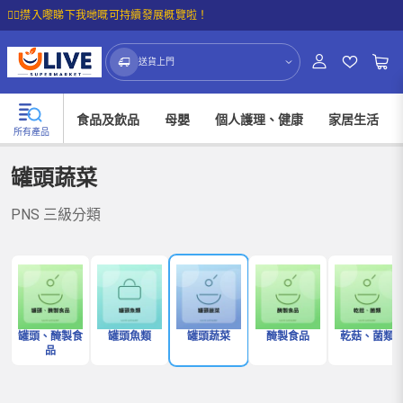
☝🏼㩒入嚟睇下我哋嘅可持續發展概覽啦！
送貨上門
食品及飲品
母嬰
個人護理、健康
家居生活
所有產品
罐頭蔬菜
PNS 三級分類
罐頭、醃製食
罐頭魚類
罐頭蔬菜
醃製食品
乾菇、菌類
品