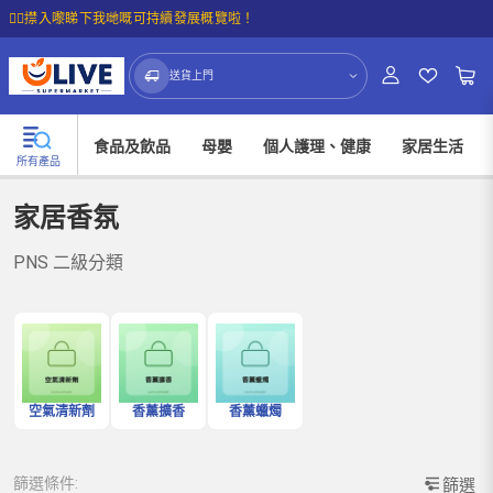
☝🏼㩒入嚟睇下我哋嘅可持續發展概覽啦！
送貨上門
食品及飲品
母嬰
個人護理、健康
家居生活
所有產品
家居香氛
PNS 二級分類
空氣清新劑
香薰擴香
香薰蠟燭
篩選條件:
篩選