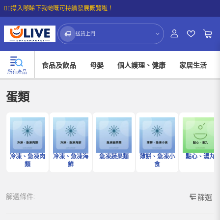
☝🏼㩒入嚟睇下我哋嘅可持續發展概覽啦！
送貨上門
食品及飲品
母嬰
個人護理、健康
家居生活
所有產品
蛋類
冷凍、急凍肉
冷凍、急凍海
急凍蔬果類
薄餅、急凍小
點心、湯丸
類
鮮
食
篩選條件:
篩選