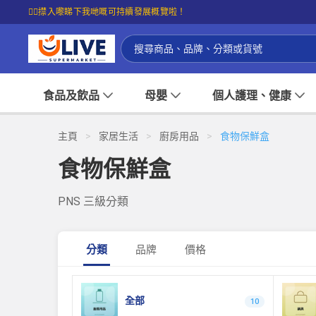
☝🏼㩒入嚟睇下我哋嘅可持續發展概覽啦！
食品及飲品
母嬰
個人護理、健康
主頁
>
家居生活
>
廚房用品
>
食物保鮮盒
食物保鮮盒
PNS 三級分類
分類
品牌
價格
全部
10