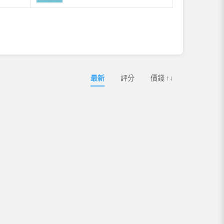
最新
評分
價錢 ↑↓