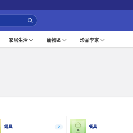
家居生活
寵物區
珍品李家
鍋具
餐具
2