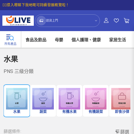
☝🏼㩒入嚟睇下我哋嘅可持續發展概覽啦！
送貨上門
食品及飲品
母嬰
個人護理、健康
家居生活
所有產品
水果
PNS 三級分類
水果
蔬菜
有機水果
有機蔬菜
即食沙律
篩選條件:
篩選