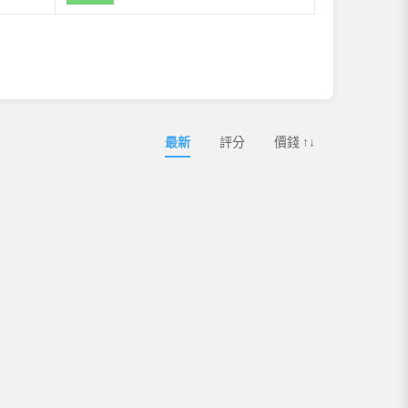
最新
評分
價錢 ↑↓