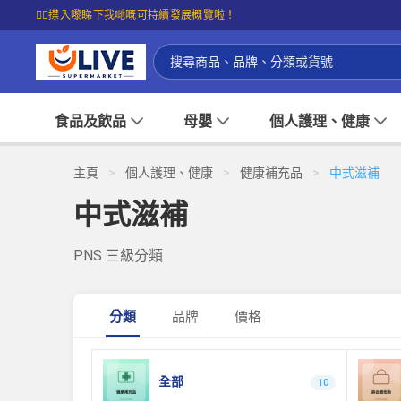
☝🏼㩒入嚟睇下我哋嘅可持續發展概覽啦！
食品及飲品
母嬰
個人護理、健康
主頁
>
個人護理、健康
>
健康補充品
>
中式滋補
中式滋補
PNS 三級分類
分類
品牌
價格
全部
10