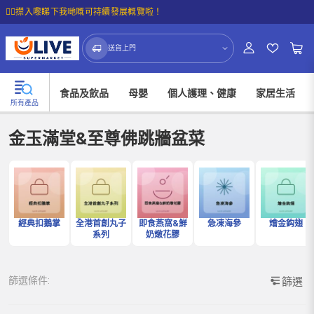
☝🏼㩒入嚟睇下我哋嘅可持續發展概覽啦！
送貨上門
食品及飲品
母嬰
個人護理、健康
家居生活
所有產品
金玉滿堂&至尊佛跳牆盆菜
經典扣鵝掌
全港首創丸子
即食燕窩&鮮
急凍海參
燴金鈎翅
系列
奶燉花膠
篩選條件:
篩選