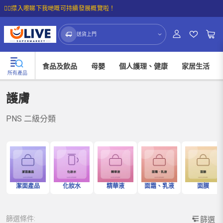
☝🏼㩒入嚟睇下我哋嘅可持續發展概覽啦！
送貨上門
食品及飲品
母嬰
個人護理、健康
家居生活
所有產品
護膚
PNS 二級分類
潔面產品
化妝水
精華液
面霜、乳液
面膜
篩選條件:
篩選