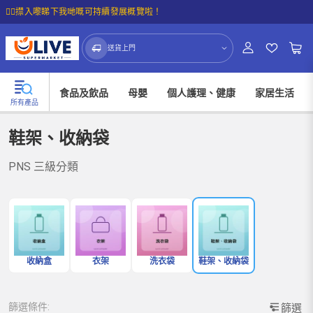
☝🏼㩒入嚟睇下我哋嘅可持續發展概覽啦！
送貨上門
食品及飲品
母嬰
個人護理、健康
家居生活
所有產品
鞋架、收納袋
PNS 三級分類
收納盒
衣架
洗衣袋
鞋架、收納袋
篩選條件:
篩選