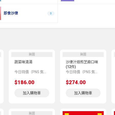
即食沙律
3
無圖
無圖
蔬菜味清湯
沙律汁焙煎芝麻口味
(12件)
今日特價（PNS 焦點推介 497037）
今日特價（PNS 焦點推介 102541）
$186.00
$274.00
加入購物車
加入購物車
無圖