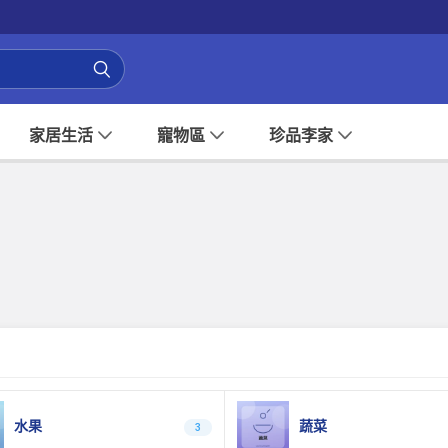
家居生活
寵物區
珍品李家
水果
蔬菜
3