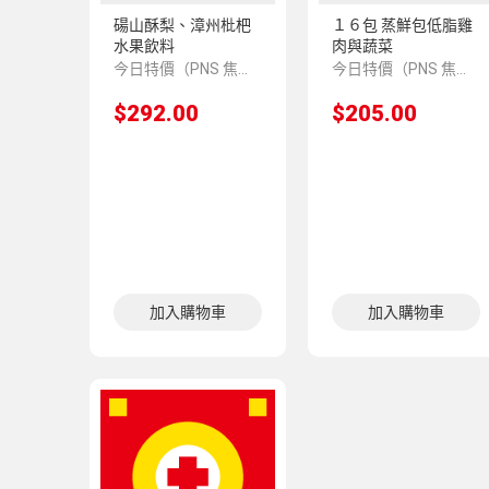
碭山酥梨、漳州枇杷
１６包 蒸鮮包低脂雞
水果飲料
肉與蔬菜
今日特價（PNS 焦點推介 150099）
今日特價（PNS 焦點推介 150382）
$292.00
$205.00
加入購物車
加入購物車