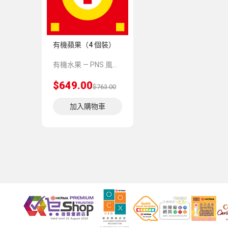
有機蘋果（4 個裝）
有機水果 — PNS 風格 demo 占位商品，方便首頁與分類頁版位演示，上線前由業務替換為真實 SKU。
$649.00
$763.00
加入購物車