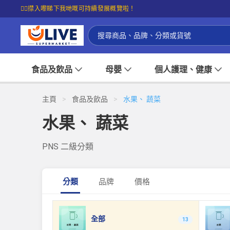
☝🏼㩒入嚟睇下我哋嘅可持續發展概覽啦！
食品及飲品
母嬰
個人護理、健康
主頁
>
食品及飲品
>
水果、 蔬菜
水果、 蔬菜
PNS 二級分類
分類
品牌
價格
全部
13