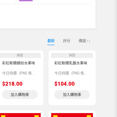
最新
評分
價錢 ↑↓
無圖
無圖
彩虹軟糖繽紛水果味
彩虹軟糖乳酸水果味
今日特價（PNS 焦點推介 115109）
今日特價（PNS 焦點推介 115110）
$218.00
$104.00
加入購物車
加入購物車