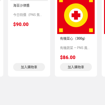
海苔沙律醬
今日特價（PNS 焦點推介 154970）
$90.00
有機菜心（300g）
有機蔬菜 — PNS 風格 demo 占位商品，方便首頁與分類頁版位演示，上線前由業務替換為真實 SKU。
$86.00
加入購物車
加入購物車