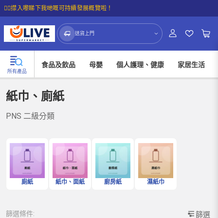
☝🏼㩒入嚟睇下我哋嘅可持續發展概覽啦！
送貨上門
食品及飲品
母嬰
個人護理、健康
家居生活
所有產品
紙巾、廁紙
PNS 二級分類
廁紙
紙巾、面紙
廚房紙
濕紙巾
篩選條件:
篩選