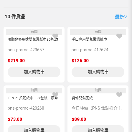
10 件貨品
最新
∨
無圖
無圖
順順兒多用途嬰兒濕紙巾80片x3
手口專用嬰兒柔濕紙巾
pns-promo-423657
pns-promo-417624
$219.00
$126.00
加入購物車
加入購物車
無圖
無圖
Ｆｓｃ 柔韌紙巾１８包裝－原味
嬰幼兒濕廁紙
pns-promo-420268
今日特價（PNS 焦點推介 105993）
$73.00
$89.00
加入購物車
加入購物車