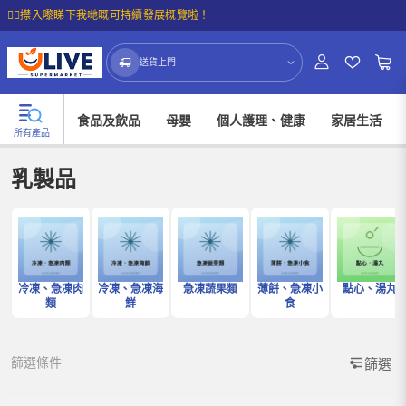
☝🏼㩒入嚟睇下我哋嘅可持續發展概覽啦！
送貨上門
食品及飲品
母嬰
個人護理、健康
家居生活
所有產品
乳製品
冷凍、急凍肉
冷凍、急凍海
急凍蔬果類
薄餅、急凍小
點心、湯丸
類
鮮
食
篩選條件:
篩選