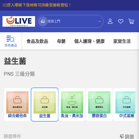
☝🏼㩒入嚟睇下我哋嘅可持續發展概覽啦！
送貨上門
食品及飲品
母嬰
個人護理、健康
家居生活
所有產品
益生菌
PNS 三級分類
綜合維他命
益生菌
魚油、奧米加
膠原蛋白
中式滋補
篩選條件:
篩選