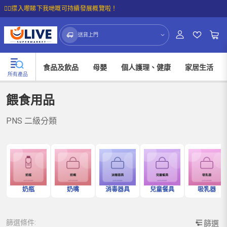
☝🏼㩒入嚟睇下我哋嘅可持續發展概覽啦！
送貨上門
食品及飲品
母嬰
個人護理、健康
家居生活
所有產品
餵食用品
PNS 二級分類
奶瓶
奶嘴
消毒器具
兒童餐具
吸乳器
篩選條件:
篩選