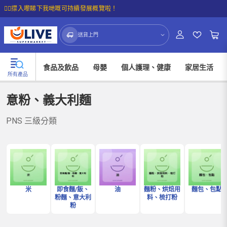
☝🏼㩒入嚟睇下我哋嘅可持續發展概覽啦！
送貨上門
食品及飲品
母嬰
個人護理、健康
家居生活
所有產品
意粉、義大利麵
PNS 三級分類
米
即食麵/飯、
油
麵粉、烘焙用
麵包、包點
粉麵、意大利
料、梳打粉
粉