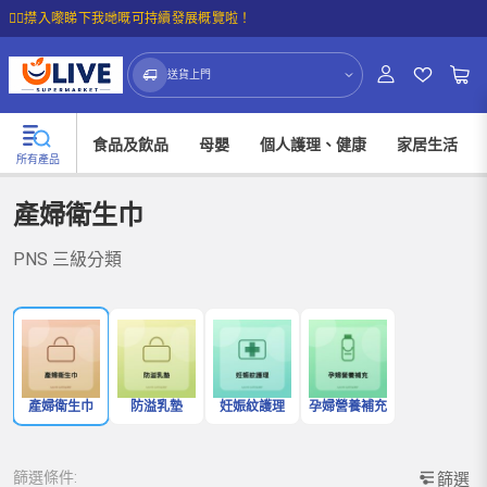
☝🏼㩒入嚟睇下我哋嘅可持續發展概覽啦！
送貨上門
食品及飲品
母嬰
個人護理、健康
家居生活
所有產品
產婦衛生巾
PNS 三級分類
產婦衛生巾
防溢乳墊
妊娠紋護理
孕婦營養補充
篩選條件:
篩選