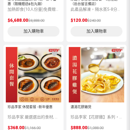
惠（隨機贈送6包丸類）
（后台留言備註）
加熱即食(10人份量)免費贈送保溫袋 , 保溫盒及不鏽鋼盆
此產品解凍，隔水蒸5-8分鍾味道更加香濃。 4包款式任選，留言備註，如果未留言。隨機出貨。
$6,688.00
$120.00
$8,888.00
$240.00
加入購物車
加入購物車
珍品李家 休閒套餐 -新年優惠
濃湯花膠雞煲
珍品李家 嚴選選出的食材, 精心設計多款美食套餐, 追加不計成本的優惠。
珍品李家【花膠雞】系列，嚴選上乘品質的深海魚膠和一年半以上的玉米雞，再由香港老師傅為顧客預先匠心製作，珍餚湯底足足熬製12個小時，湯香絕不添加香精、味精、雞精提鮮；湯濃絕不添加增稠劑增稠。
$368.00
$888.00
$1,166.00
$1,088.00