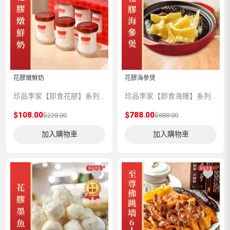
花膠燉鮮奶
花膠海參煲
珍品李家【即食花膠】系列選用品質上乘的花膠，純鮮奶分級精燉，膠原蛋白分子更易析出，營養豐富，口感醇香。
珍品李家【即食海臻】系列，嚴選上乘品質的海味珍品，再由香港老師傅為顧客預先匠心製作，並科學低溫處理保存，方便顧客將星級美味帶回家與親友共享。
$108.00
$788.00
$228.00
$888.00
加入購物車
加入購物車