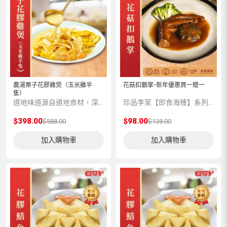
農湯栗子花膠雞煲（玉米雞半
花菇扣鵝掌-新年優惠買一贈一
隻）
道地味道源自道地食材，深海花膠，肉質厚實，膠原蛋白更豐富。玉米雞都是吃玉米糠的走地雞，肉質緊實爽口，雞味十足。【功效 】花膠作為“鮑、參、翅、肚”中的一員，肚，是傳統的名貴海味，具有滋陰養血,固腎培精,可以高深肺腎虛弱、貧血等症狀的功效。且花膠具有非常豐富的膠原蛋白，低脂，是非常理想的美容養顏滋補品。【配料 】粟子、花膠、玉米雞、金湯【建議食法】未拆內包裝前自然解凍，解凍後倒入食用容器，加熱至湯汁沸騰即可享用美食。淨重：約3000克保存方法：雪藏於 -18
珍品李家【即食海臻】系列，嚴選上乘品質的海味珍品，再由香港老師傅為顧客預先匠心製作，並科學低溫處理保存，方便顧客將星級美味帶回家與親友共享。
$398.00
$98.00
$588.00
$138.00
加入購物車
加入購物車