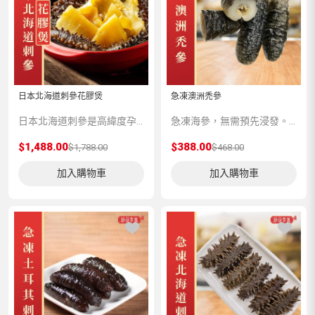
日本北海道刺參花膠煲
急凍澳洲禿參
日本北海道刺參是高緯度孕育出的高營養價值的海參，其生長非常緩慢，多年成參，所以體內所積蓄的營養價值極高。花膠富有膠質，與燕窩魚翅齊名，也是“八珍”之一。兩種珍貴的海臻搭配食用，功效相輔相成，能夠及有效的提高身體免疫能力，是可以常年吃的健康滋補品。
急凍海參，無需預先浸發。 以純天然方法浸發，不以化學物質加工，只需解凍即可食用。希臘刺參味甘，性平，營養價值高，含有豐富的蛋白質，容易吸收，具有滋陰補腎的功用。因其肉質細嫩，易消化，容易吸收海參的營養，老少皆宜。
$1,488.00
$388.00
$1,788.00
$468.00
加入購物車
加入購物車