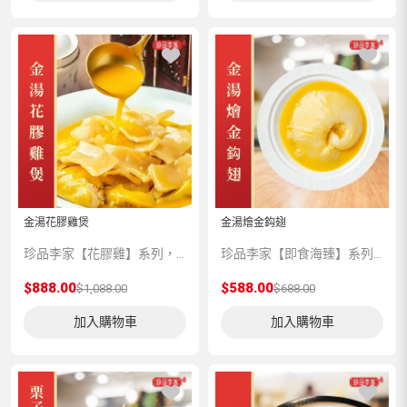
金湯花膠雞煲
金湯燴金鈎翅
珍品李家【花膠雞】系列，嚴選上乘品質的深海魚膠和一年半以上的玉米雞，再由香港老師傅為顧客預先匠心製作，珍餚湯底足足熬製12個小時，湯香絕不添加香精、味精、雞精提鮮；湯濃絕不添加增稠劑增稠。
珍品李家【即食海臻】系列，嚴選上乘品質的海味珍品，再由香港老師傅為顧客預先匠心製作，並科學低溫處理保存，方便顧客將星級美味帶回家與親友共享。
$888.00
$588.00
$1,088.00
$688.00
加入購物車
加入購物車