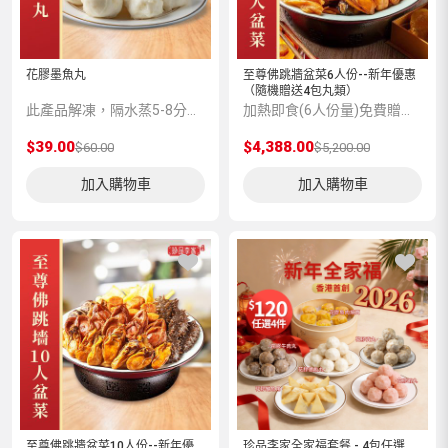
花膠墨魚丸
至尊佛跳牆盆菜6人份--新年優惠
（隨機贈送4包丸類）
此產品解凍，隔水蒸5-8分鍾味道更加香濃。
加熱即食(6人份量)免費贈送保溫袋 , 保溫盒及不鏽鋼盆
$39.00
$4,388.00
$60.00
$5,200.00
加入購物車
加入購物車
至尊佛跳牆盆菜10人份--新年優
珍品李家全家福套餐 - 4包任選