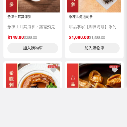
急凍土耳其海參
急凍北海道刺參
急凍土耳其海參，無需預先浸發。 以純天然方法浸發，不以化學物質加工，只需解凍即可食用。 土耳其海參味甘，性平，營養價值高，含有豐富的蛋白質，容易吸收，具有滋陰補腎的功用。因其肉質細嫩，易消化，容易吸收刺參的營養，老少皆宜。
珍品李家【即食海臻】系列，嚴選上乘品質的海味珍品，再由香港老師傅為顧客預先匠心製作，並科學低溫處理保存，方便顧客將星級美味帶回家與親友共享。
$148.00
$1,080.00
$388.00
$1,588.00
加入購物車
加入購物車
×
篩選
品牌
希臘刺參扣鵝掌-新年優惠買一贈
吉品鮑魚煲
一