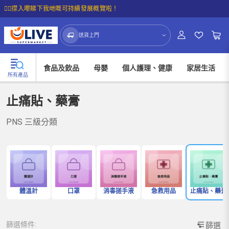
☝🏼㩒入嚟睇下我哋嘅可持續發展概覽啦！
送貨上門
食品及飲品
母嬰
個人護理、健康
家居生活
所有產品
止痛貼、藥膏
PNS 三級分類
體溫計
口罩
消毒搓手液
急救用品
止痛貼、藥膏
篩選條件:
篩選