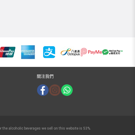
關注我們
r the alcoholic beverages we sell on this website is 53%.