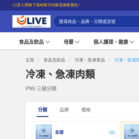
☝🏼㩒入嚟睇下我哋嘅可持續發展概覽啦！
食品及飲品
母嬰
個人護理、健康
主頁
>
食品及飲品
>
冷凍、急凍食品
>
冷凍、急凍
冷凍、急凍肉類
PNS 三級分類
分類
品牌
價格
全部
60