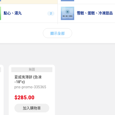
點心、湯丸
雪糕、蛋糕、冷凍甜品
2
丸類、冷盤美食
餃子、雲吞
0
顯示全部
蛋類
冷凍飲品
3
經典扣鵝掌
全港首創丸子系列
無圖
6
夏威夷薄餅 (急凍
-18°c)
pns-promo-335365
燴金鈎翅
花膠
2
$285.00
金玉滿堂&至尊佛跳牆盆菜
鮑魚煲
4
加入購物車