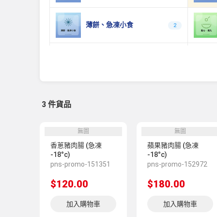
薄餅、急凍小食
2
植物肉 、 素食食品
0
冷凍泡菜、麵類及其他食品
0
3 件貨品
豆腐、豆製品
無圖
無圖
0
香蔥豬肉腸 (急凍
蘋果豬肉腸 (急凍
-18°c)
-18°c)
pns-promo-151351
pns-promo-152972
急凍海參
3
$120.00
$180.00
花膠雞煲
3
加入購物車
加入購物車