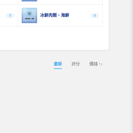
冰鮮肉類、海鮮
3
0
急凍麵食、年糕
0
0
乳製品
0
3
最新
評分
價錢 ↑↓
即食燕窩&鮮奶燉花膠
14
2
花膠海參煲
4
2
3