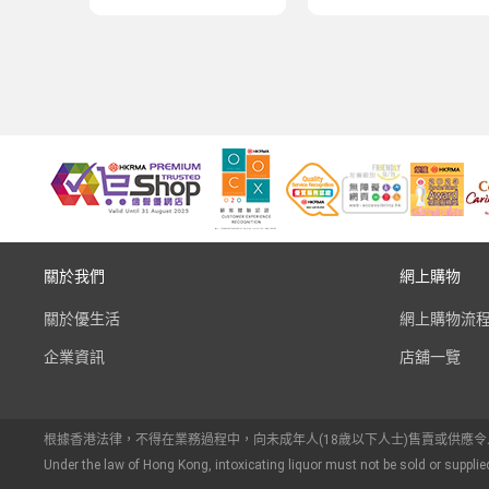
關於我們
網上購物
關於優生活
網上購物流
企業資訊
店舖一覽
根據香港法律，不得在業務過程中，向未成年人(18歲以下人士)售賣或供應
Under the law of Hong Kong, intoxicating liquor must not be sold or supplie