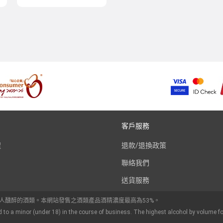
客戶服務
程
退款/退換政策
聯絡我們
送貨服務
令人醺醉的酒類。本網站發售之酒類產品酒精濃度最高為53%。
d to a minor (under 18) in the course of business. The highest alcohol by volume fo