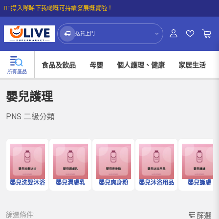
☝🏼㩒入嚟睇下我哋嘅可持續發展概覽啦！
送貨上門
食品及飲品
母嬰
個人護理、健康
家居生活
所有產品
嬰兒護理
PNS 二級分類
嬰兒洗髮沐浴
嬰兒潤膚乳
嬰兒爽身粉
嬰兒沐浴用品
嬰兒護膚
篩選條件:
篩選