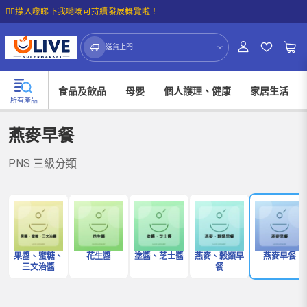
☝🏼㩒入嚟睇下我哋嘅可持續發展概覽啦！
送貨上門
食品及飲品
母嬰
個人護理、健康
家居生活
所有產品
燕麥早餐
PNS 三級分類
果醬、蜜糖、
花生醬
塗醬、芝士醬
燕麥、穀類早
燕麥早餐
三文治醬
餐