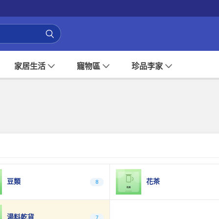
家居生活
寵物區
珍品李家
豆類
花茶
8
湯料乾貨
7