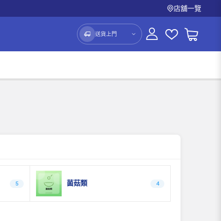
店舖一覽
送貨上門
菌菇類
5
4