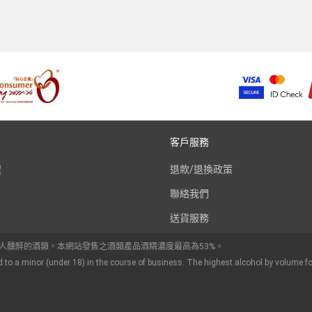
客戶服務
程
退款/退換政策
聯絡我們
送貨服務
令人醺醉的酒類。本網站發售之酒類產品酒精濃度最高為53%。
d to a minor (under 18) in the course of business. The highest alcohol by volume fo