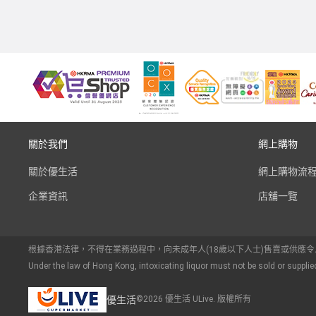
關於我們
網上購物
關於優生活
網上購物流
企業資訊
店舖一覽
根據香港法律，不得在業務過程中，向未成年人(18歲以下人士)售賣或供應
Under the law of Hong Kong, intoxicating liquor must not be sold or supplie
優生活
©2026 優生活 ULive. 版權所有