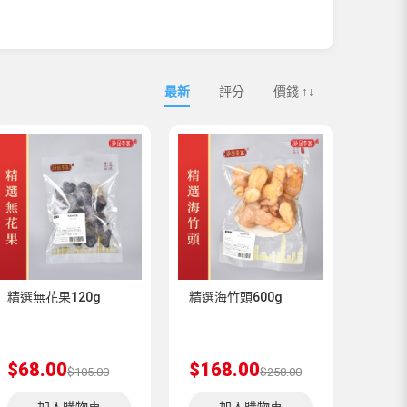
最新
評分
價錢 ↑↓
精選無花果120g
精選海竹頭600g
$68.00
$168.00
$105.00
$258.00