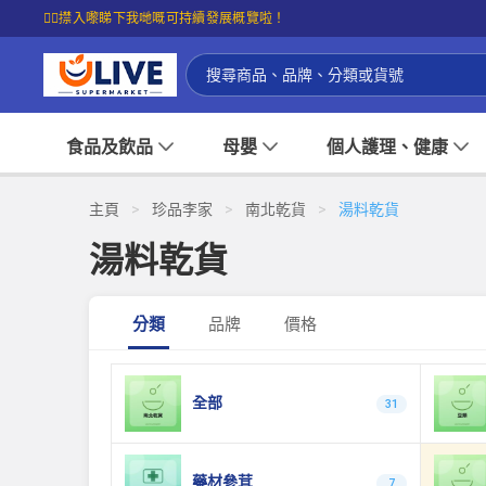
☝🏼㩒入嚟睇下我哋嘅可持續發展概覽啦！
食品及飲品
母嬰
個人護理、健康
主頁
>
珍品李家
>
南北乾貨
>
湯料乾貨
湯料乾貨
分類
品牌
價格
全部
31
藥材參茸
7