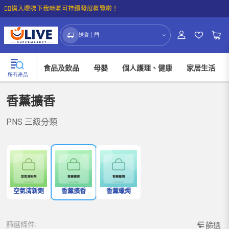
☝🏼㩒入嚟睇下我哋嘅可持續發展概覽啦！
送貨上門
食品及飲品
母嬰
個人護理、健康
家居生活
所有產品
香薰擴香
PNS 三級分類
空氣清新劑
香薰擴香
香薰蠟燭
篩選條件:
篩選