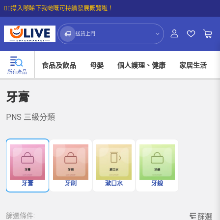
☝🏼㩒入嚟睇下我哋嘅可持續發展概覽啦！
送貨上門
食品及飲品
母嬰
個人護理、健康
家居生活
所有產品
牙膏
PNS 三級分類
牙膏
牙刷
漱口水
牙線
篩選條件:
篩選