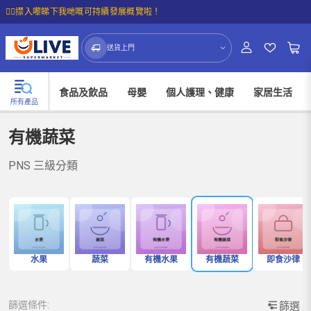
☝🏼㩒入嚟睇下我哋嘅可持續發展概覽啦！
送貨上門
食品及飲品
母嬰
個人護理、健康
家居生活
所有產品
有機蔬菜
PNS 三級分類
水果
蔬菜
有機水果
有機蔬菜
即食沙律
篩選條件:
篩選