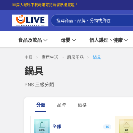
☝🏼㩒入嚟睇下我哋嘅可持續發展概覽啦！
食品及飲品
母嬰
個人護理、健康
主頁
>
家居生活
>
廚房用品
>
鍋具
鍋具
PNS 三級分類
分類
品牌
價格
全部
10