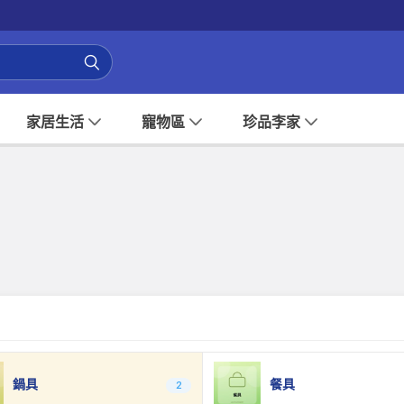
家居生活
寵物區
珍品李家
鍋具
餐具
2