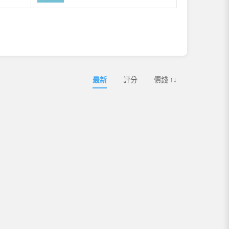
最新
評分
價錢 ↑↓