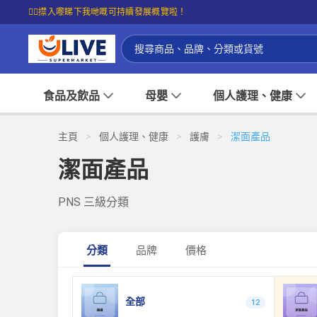
☝🏼㩒入嚟睇下我哋嘅可持續發展概覽啦！
食品及飲品
母嬰
個人護理、健康
主頁
>
個人護理、健康
>
護膚
>
潔面產品
潔面產品
PNS 三級分類
分類
品牌
價格
全部
12