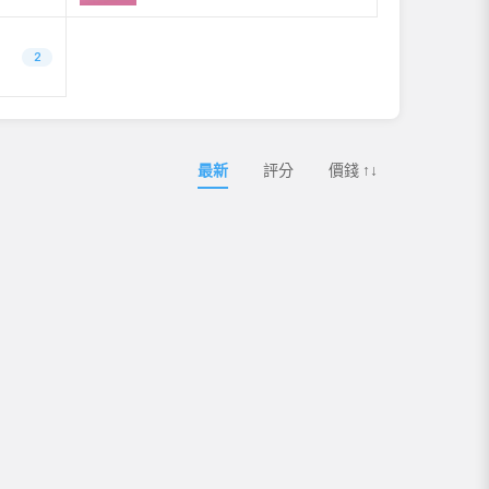
2
最新
評分
價錢 ↑↓