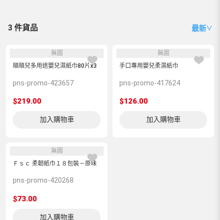
3 件貨品
最新
∨
無圖
無圖
順順兒多用途嬰兒濕紙巾80片x3
手口專用嬰兒柔濕紙巾
pns-promo-423657
pns-promo-417624
$219.00
$126.00
加入購物車
加入購物車
無圖
Ｆｓｃ 柔韌紙巾１８包裝－原味
pns-promo-420268
$73.00
加入購物車