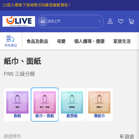
☝🏼㩒入嚟睇下我哋嘅可持續發展概覽啦！
送貨上門
食品及飲品
母嬰
個人護理、健康
家居生活
所有產品
紙巾、面紙
PNS 三級分類
廁紙
紙巾、面紙
廚房紙
濕紙巾
篩選條件:
篩選