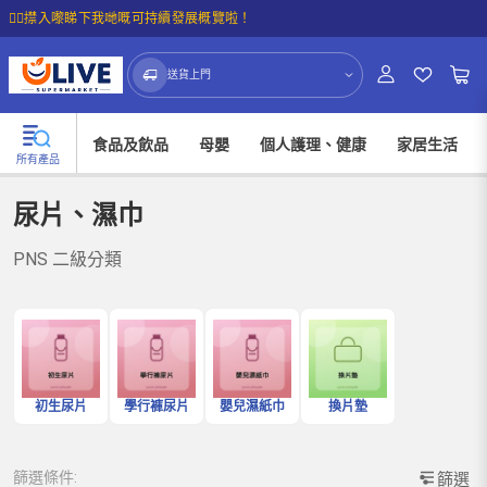
☝🏼㩒入嚟睇下我哋嘅可持續發展概覽啦！
送貨上門
食品及飲品
母嬰
個人護理、健康
家居生活
所有產品
尿片、濕巾
PNS 二級分類
初生尿片
學行褲尿片
嬰兒濕紙巾
換片墊
篩選條件:
篩選