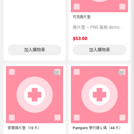
可洗換片墊
換片墊 — PNS 風格 demo 占位商品，方便首頁與分類頁版位演示，上線前由業務替換為真實 SKU。
$53.00
加入購物車
加入購物車
即棄換片墊（10 片）
Pampers 學行褲 L 碼（44 片）