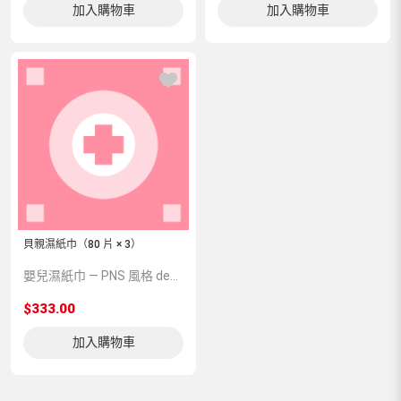
加入購物車
加入購物車
貝親濕紙巾（80 片 × 3）
嬰兒濕紙巾 — PNS 風格 demo 占位商品，方便首頁與分類頁版位演示，上線前由業務替換為真實 SKU。
$333.00
加入購物車