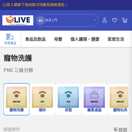
☝🏼㩒入嚟睇下我哋嘅可持續發展概覽啦！
送貨上門
食品及飲品
母嬰
個人護理、健康
家居生活
所有產品
寵物洗護
PNS 三級分類
寵物洗護
貓砂
尿墊
驅蚤滅蝨
寵物玩具
篩選條件:
篩選