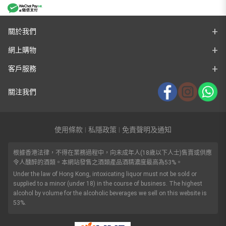
關於我們
網上購物
客戶服務
關注我們
使用條款
私隱政策
免責聲明及通知
|
|
根據香港法律，不得在業務過程中，向未成年人(18歲以下人士)售賣或供應
令人醺醉的酒類。本網站發售之酒類產品酒精濃度最高為53%。
Under the law of Hong Kong, intoxicating liquor must not be sold or
supplied to a minor (under 18) in the course of business. The highest
alcohol by volume for the alcoholic beverages we sell on this website is
53%.