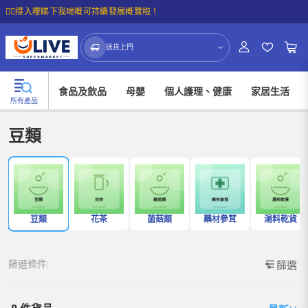
☝🏼㩒入嚟睇下我哋嘅可持續發展概覽啦！
送貨上門
食品及飲品
母嬰
個人護理、健康
家居生活
所有產品
豆類
豆類
花茶
菌菇類
藥材參茸
湯料乾貨
篩選條件:
篩選