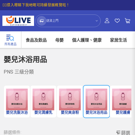
☝🏼㩒入嚟睇下我哋嘅可持續發展概覽啦！
送貨上門
食品及飲品
母嬰
個人護理、健康
家居生活
所有產品
嬰兒沐浴用品
PNS 三級分類
嬰兒洗髮沐浴
嬰兒潤膚乳
嬰兒爽身粉
嬰兒沐浴用品
嬰兒護膚
篩選條件:
篩選