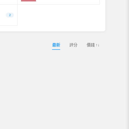
2
最新
評分
價錢 ↑↓