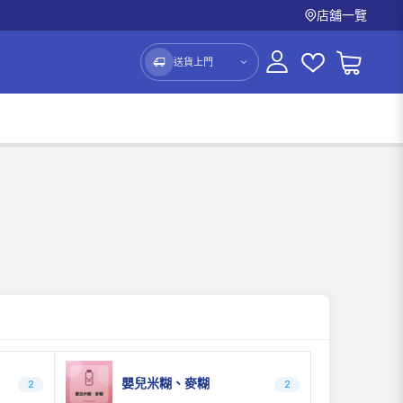
店舖一覽
送貨上門
嬰兒米糊、麥糊
2
2