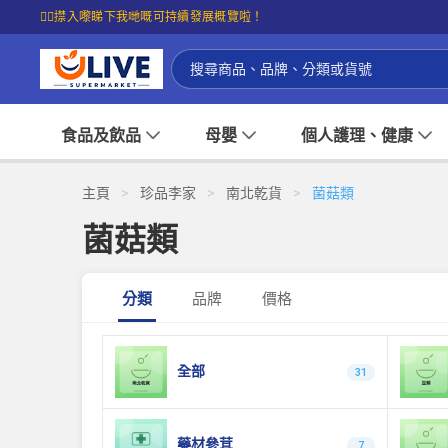
☝🏼㩒入嚟睇下我哋嘅可持續發展概覽啦！
食品及飲品
母嬰
個人護理、健康
主頁
>
珍品李家
>
南北乾貨
>
菌菇類
菌菇類
分類
品牌
價格
全部
31
藥材參茸
7