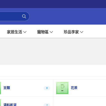
家居生活
寵物區
珍品李家
豆類
花茶
8
湯料乾貨
7