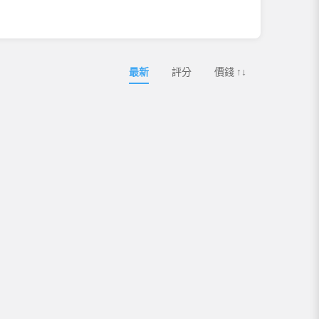
最新
評分
價錢 ↑↓