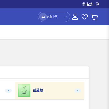
店舖一覽
送貨上門
菌菇類
5
4