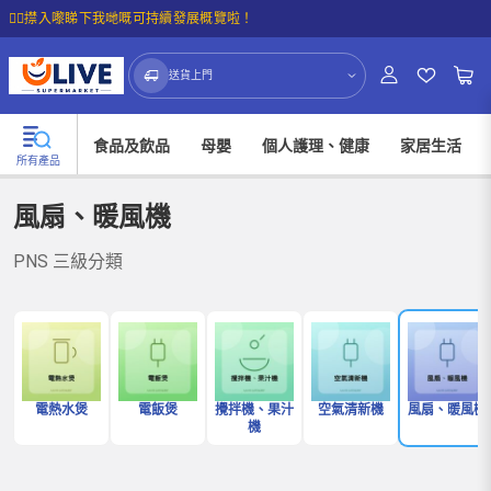
☝🏼㩒入嚟睇下我哋嘅可持續發展概覽啦！
送貨上門
食品及飲品
母嬰
個人護理、健康
家居生活
所有產品
風扇、暖風機
PNS 三級分類
電熱水煲
電飯煲
攪拌機、果汁
空氣清新機
風扇、暖風機
機