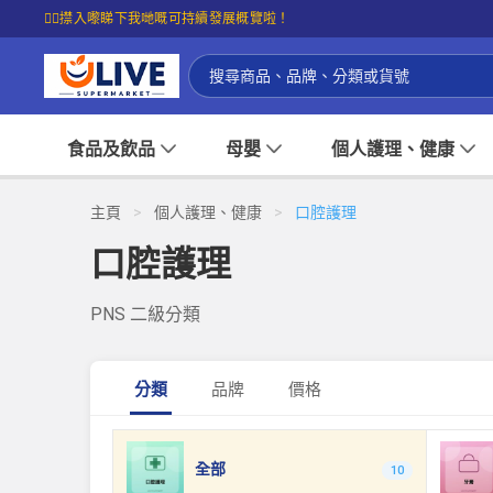
☝🏼㩒入嚟睇下我哋嘅可持續發展概覽啦！
食品及飲品
母嬰
個人護理、健康
主頁
>
個人護理、健康
>
口腔護理
口腔護理
PNS 二級分類
分類
品牌
價格
全部
10