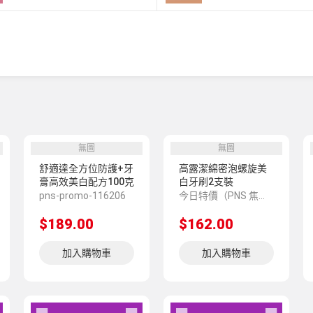
無圖
無圖
舒適達全方位防護+牙
高露潔綿密泡螺旋美
膏高效美白配方100克
白牙刷2支裝
pns-promo-116206
今日特價（PNS 焦點推介 819387）
$189.00
$162.00
加入購物車
加入購物車