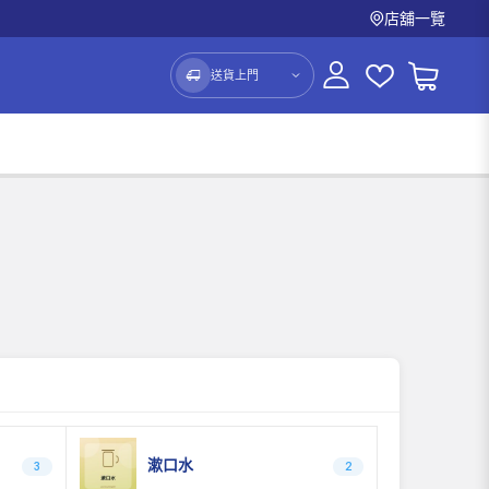
店舖一覽
送貨上門
漱口水
3
2