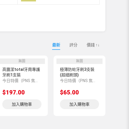
最新
評分
價錢 ↑↓
無圖
無圖
高露潔total牙周專護
極薄防蛀牙刷3支裝
牙刷1支裝
(超細刷頭)
今日特價（PNS 焦點推介 819388）
今日特價（PNS 焦點推介 402536）
$197.00
$65.00
加入購物車
加入購物車