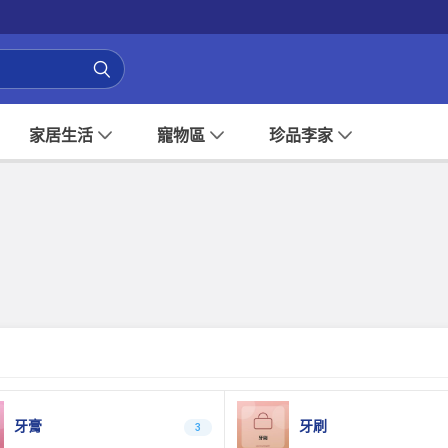
家居生活
寵物區
珍品李家
牙膏
牙刷
3