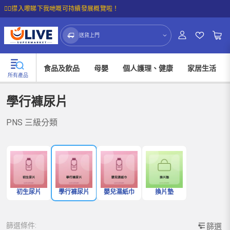
☝🏼㩒入嚟睇下我哋嘅可持續發展概覽啦！
送貨上門
食品及飲品
母嬰
個人護理、健康
家居生活
所有產品
學行褲尿片
PNS 三級分類
初生尿片
學行褲尿片
嬰兒濕紙巾
換片墊
篩選條件:
篩選