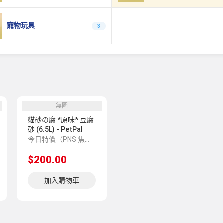
寵物玩具
3
無圖
貓砂の腐 *原味* 豆腐
砂 (6.5L) - PetPal
今日特價（PNS 焦點推介 6600004495）
$200.00
加入購物車