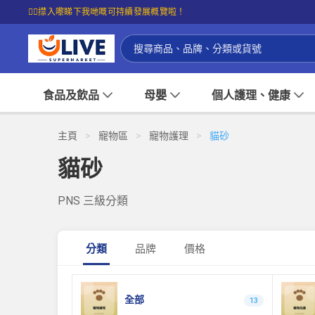
☝🏼㩒入嚟睇下我哋嘅可持續發展概覽啦！
食品及飲品
母嬰
個人護理、健康
主頁
>
寵物區
>
寵物護理
>
貓砂
貓砂
PNS 三級分類
分類
品牌
價格
全部
13