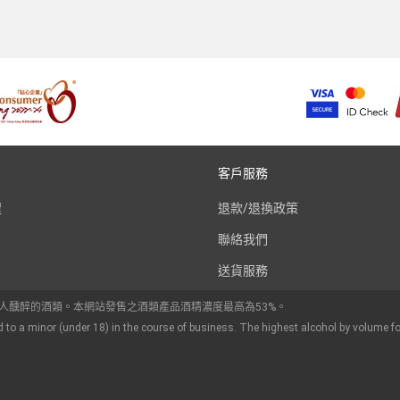
客戶服務
程
退款/退換政策
聯絡我們
送貨服務
令人醺醉的酒類。本網站發售之酒類產品酒精濃度最高為53%。
d to a minor (under 18) in the course of business. The highest alcohol by volume fo