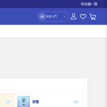
店舖一覽
送貨上門
尿墊
3
3