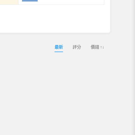
最新
評分
價錢 ↑↓