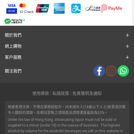
關於我們
網上購物
客戶服務
關注我們
使用條款
私隱政策
免責聲明及通知
|
|
根據香港法律，不得在業務過程中，向未成年人(18歲以下人士)售賣或供應
令人醺醉的酒類。本網站發售之酒類產品酒精濃度最高為53%。
Under the law of Hong Kong, intoxicating liquor must not be sold or
supplied to a minor (under 18) in the course of business. The highest
alcohol by volume for the alcoholic beverages we sell on this website is