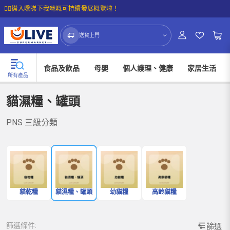
☝🏼㩒入嚟睇下我哋嘅可持續發展概覽啦！
送貨上門
食品及飲品
母嬰
個人護理、健康
家居生活
所有產品
貓濕糧、罐頭
PNS 三級分類
貓乾糧
貓濕糧、罐頭
幼貓糧
高齡貓糧
篩選條件:
篩選