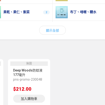
果乾、果仁、紫菜
布丁、啫喱、糖水
2
穀物棒、能量棒
即食雞胸、魚肉腸、肉
0
顯示全部
無圖
Deep Woods防蚊液
177毫升
pns-promo-230048
$212.00
加入購物車