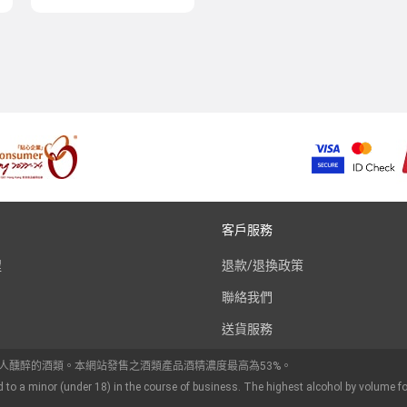
客戶服務
程
退款/退換政策
聯絡我們
送貨服務
令人醺醉的酒類。本網站發售之酒類產品酒精濃度最高為53%。
d to a minor (under 18) in the course of business. The highest alcohol by volume fo