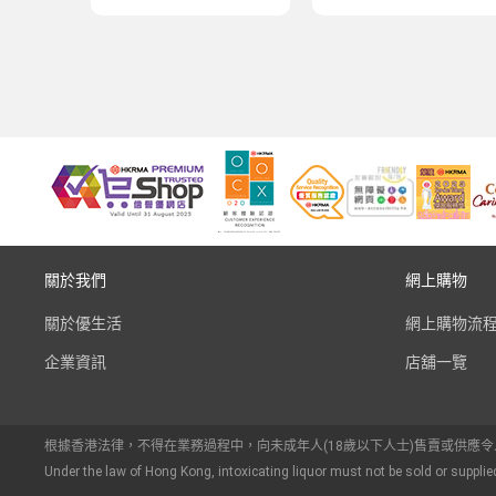
關於我們
網上購物
關於優生活
網上購物流
企業資訊
店舖一覽
根據香港法律，不得在業務過程中，向未成年人(18歲以下人士)售賣或供應
Under the law of Hong Kong, intoxicating liquor must not be sold or supplie