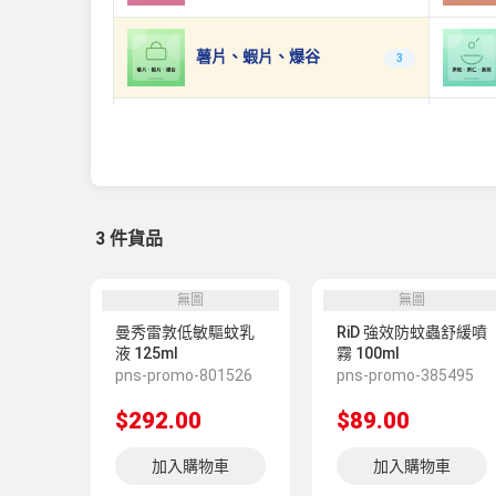
薯片、蝦片、爆谷
3
日韓零食
0
原箱優惠
0
3 件貨品
無圖
無圖
曼秀雷敦低敏驅蚊乳
RiD 強效防蚊蟲舒緩噴
液 125ml
霧 100ml
pns-promo-801526
pns-promo-385495
$292.00
$89.00
加入購物車
加入購物車