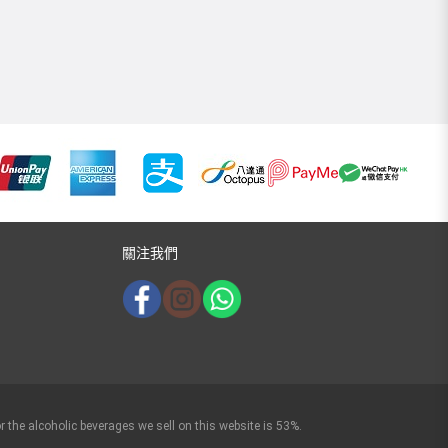
關注我們
r the alcoholic beverages we sell on this website is 53%.