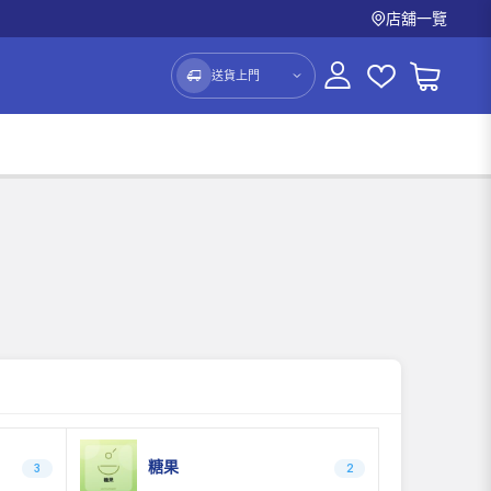
店舖一覽
送貨上門
糖果
3
2