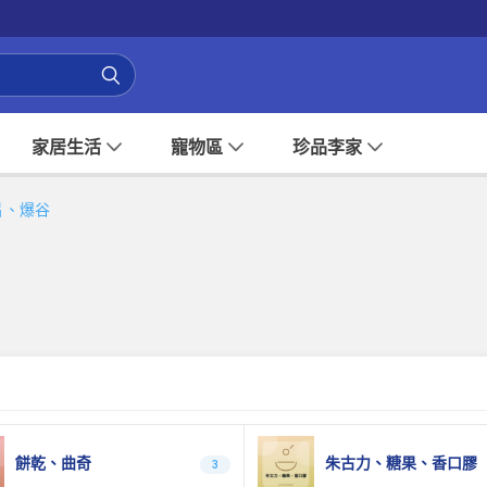
家居生活
寵物區
珍品李家
片、爆谷
餅乾、曲奇
朱古力、糖果、香口膠
3