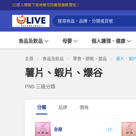
☝🏼㩒入嚟睇下我哋嘅可持續發展概覽啦！
食品及飲品
母嬰
個人護理、健康
主頁
>
食品及飲品
>
零食、餅乾、甜品
>
薯片、蝦
薯片、蝦片、爆谷
PNS 三級分類
分類
品牌
價格
全部
17