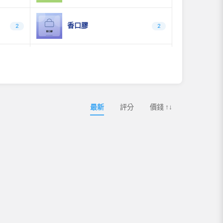
香口膠
2
2
乾
蛋卷、糕點、鳳梨酥
0
0
最新
評分
價錢 ↑↓