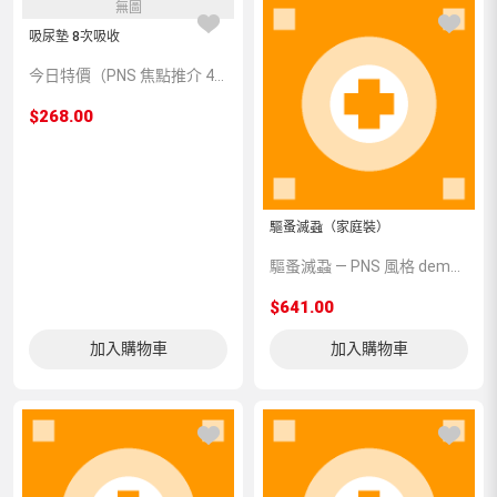
無圖
吸尿墊 8次吸收
今日特價（PNS 焦點推介 497511）
$268.00
驅蚤滅蝨（家庭裝）
驅蚤滅蝨 — PNS 風格 demo 占位商品，方便首頁與分類頁版位演示，上線前由業務替換為真實 SKU。
$641.00
加入購物車
加入購物車