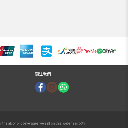
關注我們
r the alcoholic beverages we sell on this website is 53%.