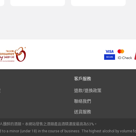
客戶服務
程
退款/退換政策
聯絡我們
送貨服務
令人醺醉的酒類。本網站發售之酒類產品酒精濃度最高為53%。
d to a minor (under 18) in the course of business. The highest alcohol by volume fo