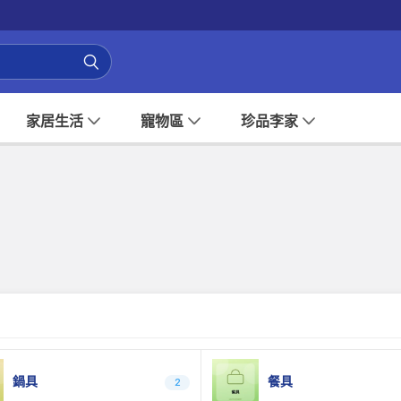
家居生活
寵物區
珍品李家
鍋具
餐具
2