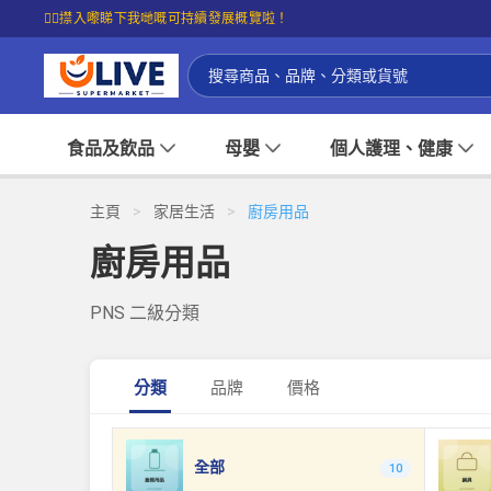
☝🏼㩒入嚟睇下我哋嘅可持續發展概覽啦！
食品及飲品
母嬰
個人護理、健康
主頁
>
家居生活
>
廚房用品
廚房用品
PNS 二級分類
分類
品牌
價格
全部
10