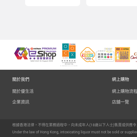
關於我們
網上購物
關於優生活
網上購物流
企業資訊
店舖一覽
根據香港法律，不得在業務過程中，向未成年人(18歲以下人士)售賣或供應
Under the law of Hong Kong, intoxicating liquor must not be sold or supplie