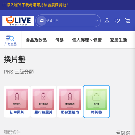
☝🏼㩒入嚟睇下我哋嘅可持續發展概覽啦！
送貨上門
食品及飲品
母嬰
個人護理、健康
家居生活
所有產品
換片墊
PNS 三級分類
初生尿片
學行褲尿片
嬰兒濕紙巾
換片墊
篩選條件:
篩選